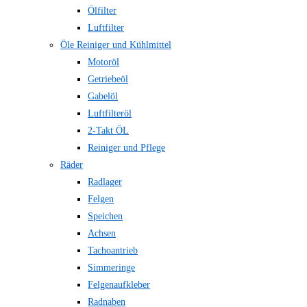
Ölfilter
Luftfilter
Öle Reiniger und Kühlmittel
Motoröl
Getriebeöl
Gabelöl
Luftfilteröl
2-Takt ÖL
Reiniger und Pflege
Räder
Radlager
Felgen
Speichen
Achsen
Tachoantrieb
Simmeringe
Felgenaufkleber
Radnaben