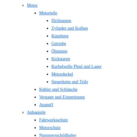
Motor
Motorteile
Dichtungen
Zylinder und Kolben
Kupplung
Getriebe
Ölpumpe
Kickstarter
Kurbelwelle Pleul und Lager
Motordeckel
Steuerkette und Teile
Kühler und Schläuche
Vergaser und Einspritzung
Auspuff
Anbauteile
Fahrwerksschutz
Motorschutz
Nummernschildhalter